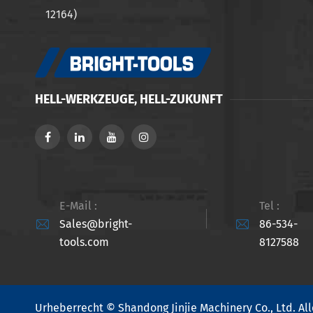
12164)
HELL-WERKZEUGE, HELL-ZUKUNFT
E-Mail :
Tel :


Sales@bright-
86-534-
tools.com
8127588
Urheberrecht ©
Shandong Jinjie Machinery Co., Ltd.
All