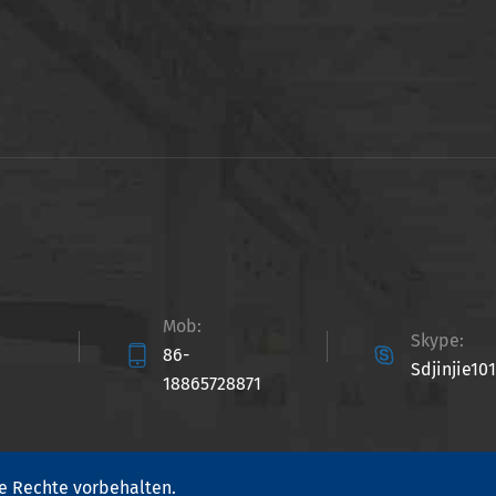
Mob:
Skype:


86-
Sdjinjie101
18865728871
e Rechte vorbehalten.