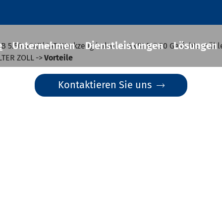
e
Unternehmen
Dienstleistungen
Lösungen
 B 5.50 SCAT/CAT-Werkzeug halter
ANSI B 5.50 Gesichts mühle
TER ZOLL
Vorteile
Kontaktieren Sie uns

Fit-Werkzeug halter
cher Chuck
eug halter
-BT Werkzeug halter
-BBT Werkzeug halter
-NBT Werkzeug halter