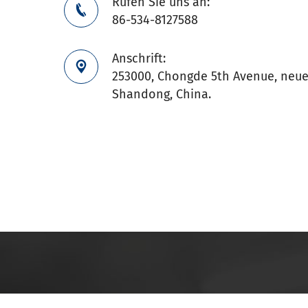
Rufen Sie uns an:

86-534-8127588
Anschrift:

253000, Chongde 5th Avenue, neuer
Shandong, China.