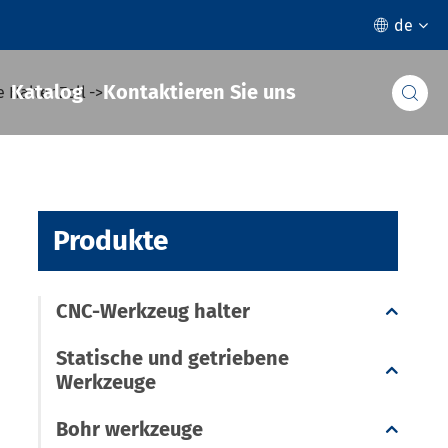
de

Katalog
Kontaktieren Sie uns
 Halter Zoll

Produkte
CNC-Werkzeug halter
Statische und getriebene
Werkzeuge
Bohr werkzeuge