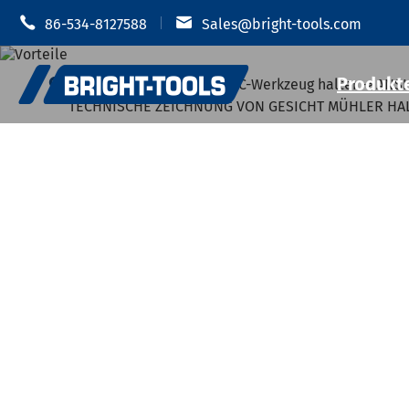


86-534-8127588
Sales@bright-tools.com
Produkt

Zuhause
Produkte
CNC-Werkzeug halter
ANSI
TECHNISCHE ZEICHNUNG VON GESICHT MÜHLER HAL
Schrumpf-
CNC-Werkzeug halter
Hydraulis
Statische und getriebene
MOD Werkz
Werkzeuge
JIS B 6339
Bohr werkzeuge
JIS B 6339
JIS B 6339
Anti-Vibration