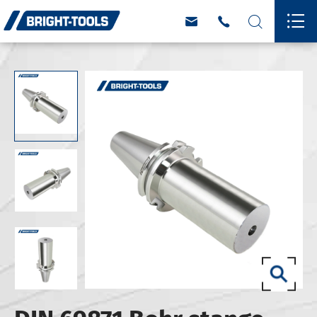



