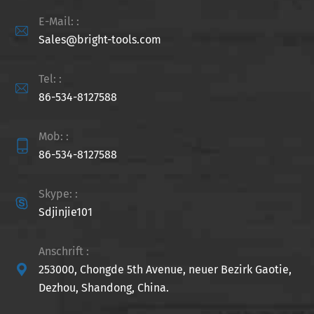
E-Mail: :

Sales@bright-tools.com
Tel: :

86-534-8127588
Mob: :

86-534-8127588
Skype: :

Sdjinjie101
Anschrift :

253000, Chongde 5th Avenue, neuer Bezirk Gaotie,
Dezhou, Shandong, China.