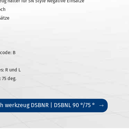
ug halter für SN Style Negative Einsätze
och
sätze
code: B
s: R und L
 75 deg.
h werkzeug DSBNR | DSBNL 90 °/75 °
