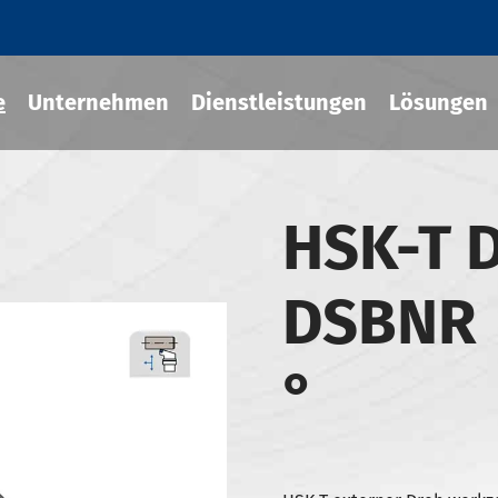
e
Unternehmen
Dienstleistungen
Lösungen
HSK-T 
Fit-Werkzeug halter
DSBNR 
cher Chuck
eug halter
°
-BT Werkzeug halter
-BBT Werkzeug halter
-NBT Werkzeug halter