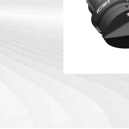
DIN 69871-
Werkzeug halter Zubehör
DIN 69871-
Maschine
ANSI B 5.5
Winkel kopf
HSK-A Werk
12164)
PSC
HSK-E Werk
12164)
HSK-F Werk
12164)
DIN69893 
halter
DIN2080-N
GOST 2582