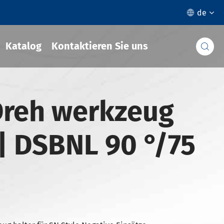
de

Katalog
Kontaktieren Sie uns

Dreh werkzeug
| DSBNL 90 °/75