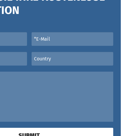
TION
SUBMIT