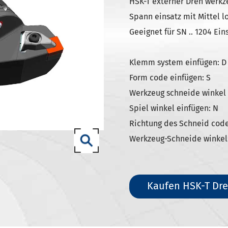
SK Werkzeug halter
HSK-T externer Dreh werkze
Spann einsatz mit Mittel l
ISO Werkzeug halter
Geeignet für SN .. 1204 Ein
0 SCAT/CAT-Werkzeug halter
zeug halter DIN 69893 (ISO
Klemm system einfügen: D
Form code einfügen: S
zeug halter DIN 69893 (ISO
Werkzeug schneide winkel 
Spiel winkel einfügen: N
Richtung des Schneid code
zeug halter DIN 69893 (ISO
Werkzeug-Schneide winkel:
(ISO12164-1)-HSK-T Werkzeug
Kaufen HSK-T Dre
T Werkzeug halter
7-93 Werkzeug halter