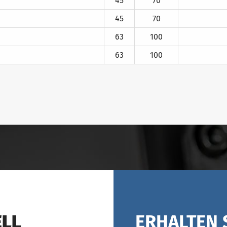
45
70
45
70
63
100
63
100
ELL
ERHALTEN 