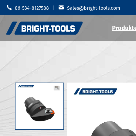


86-534-8127588
Sales@bright-tools.com
Produkt
Schrumpf-
CNC-Werkzeug halter
Hydraulis
Statische und getriebene
MOD Werkz
Werkzeuge
JIS B 6339
Bohr werkzeuge
JIS B 6339
JIS B 6339
Anti-Vibration