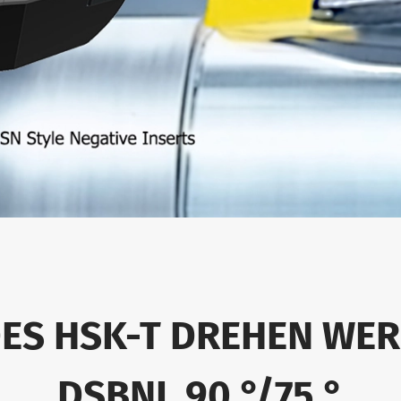
DES HSK-T DREHEN WE
DSBNL 90 °/75 °