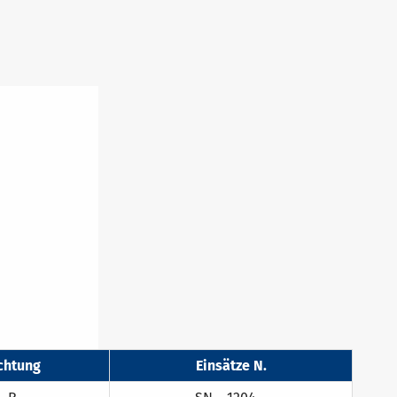
chtung
Einsätze N.