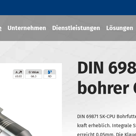
e
Unternehmen
Dienstleistungen
Lösungen
DIN 698
Fit-Werkzeug halter
bohrer 
cher Chuck
eug halter
-BT Werkzeug halter
-BBT Werkzeug halter
DIN 69871 SK-CPU Bohrfutt
-NBT Werkzeug halter
kraft erheblich. Integrale 
erreicht 0,05mm. Die Klau