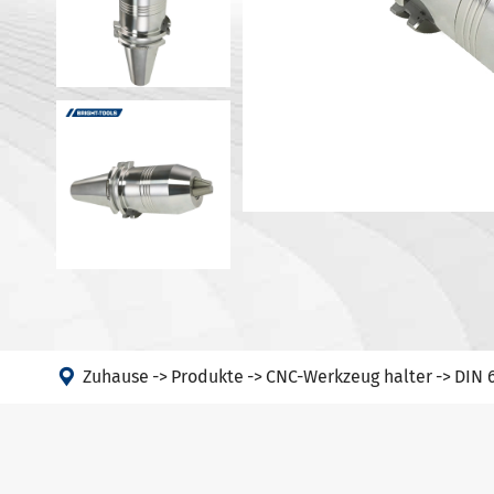
DIN 69871-
Werkzeug halter Zubehör
DIN 69871-
Maschine
ANSI B 5.5
Winkel kopf
HSK-A Werk
12164)
PSC
HSK-E Werk
12164)
HSK-F Werk
12164)
DIN69893 

Zuhause
Produkte
CNC-Werkzeug halter
DIN 
halter
DIN2080-N
GOST 2582