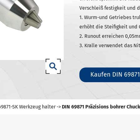
SK Werkzeug halter
Verschleiß festigkeit und
ISO Werkzeug halter
1. Wurm-und Getriebes truk
0 SCAT/CAT-Werkzeug halter
erhöht die Steifigkeit und
zeug halter DIN 69893 (ISO
2. Runout erreichen 0,05m
3. Kralle verwendet das Ni
zeug halter DIN 69893 (ISO
Kaufen DIN 69871
zeug halter DIN 69893 (ISO
(ISO12164-1)-HSK-T Werkzeug
69871-SK Werkzeug halter
DIN 69871 Präzisions bohrer Chuck
T Werkzeug halter
7-93 Werkzeug halter