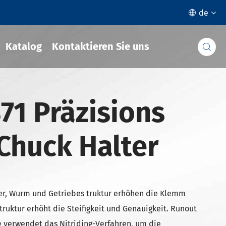
de

Katalog
Kontaktieren Sie uns

71 Präzisions
Chuck Halter
er, Wurm und Getriebes truktur erhöhen die Klemm
Struktur erhöht die Steifigkeit und Genauigkeit. Runout
e verwendet das Nitriding-Verfahren, um die