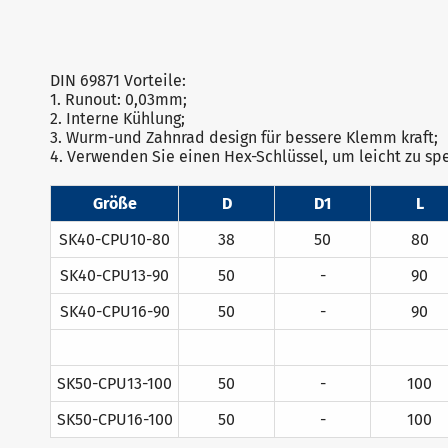
DIN 69871 Vorteile:
1. Runout: 0,03mm;
2. Interne Kühlung;
3. Wurm-und Zahnrad design für bessere Klemm kraft;
4. Verwenden Sie einen Hex-Schlüssel, um leicht zu sp
Größe
D
D1
L
SK40-CPU10-80
38
50
80
SK40-CPU13-90
50
-
90
SK40-CPU16-
90
50
-
90
SK50-CPU13-100
50
-
100
SK50-CPU16-
100
50
-
100