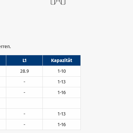
erren.
L1
Kapazität
28.9
1-10
-
1-13
-
1
-16
-
1-13
-
1-16