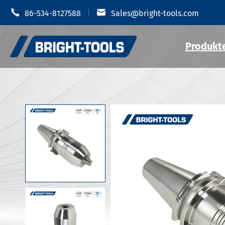


86-534-8127588
Sales@bright-tools.com
Produkt
Schrumpf-
CNC-Werkzeug halter
Hydraulis
Statische und getriebene
MOD Werkz
Werkzeuge
JIS B 6339
Bohr werkzeuge
JIS B 6339
JIS B 6339
Anti-Vibration