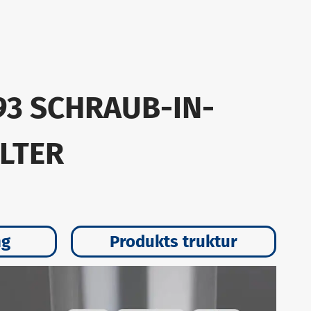
93 SCHRAUB-IN-
LTER
ng
Produkts truktur