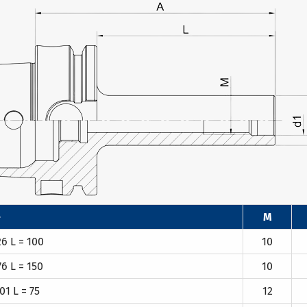
e
M
6 L = 100
10
6 L = 150
10
1 L = 75
12