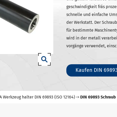
SK Werkzeug halter
geschwindigkeit fräs proz
ISO Werkzeug halter
schnelle und einfache Umst
0 SCAT/CAT-Werkzeug halter
der Werkstatt. Der Schraub
zeug halter DIN 69893 (ISO
für bestimmte Maschinenty
wird in der metall verarbei
vorgänge verwendet, einsch
zeug halter DIN 69893 (ISO
zeug halter DIN 69893 (ISO
Kaufen DIN 69893
(ISO12164-1)-HSK-T Werkzeug
A Werkzeug halter DIN 69893 (ISO 12164)
DIN 69893 Schraub 
T Werkzeug halter
7-93 Werkzeug halter