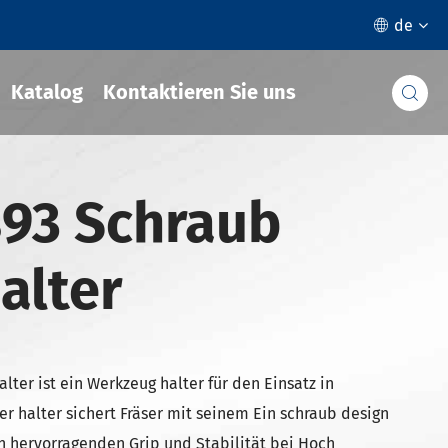
de

Katalog
Kontaktieren Sie uns

893 Schraub
halter
lter ist ein Werkzeug halter für den Einsatz in
er halter sichert Fräser mit seinem Ein schraub design
n hervorragenden Grip und Stabilität bei Hoch