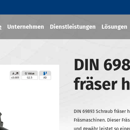
e
Unternehmen
Dienstleistungen
Lösungen
DIN 69
Fit-Werkzeug halter
fräser 
cher Chuck
eug halter
-BT Werkzeug halter
-BBT Werkzeug halter
DIN 69893 Schraub fräser ha
-NBT Werkzeug halter
Fräsmaschinen. Dieser Fräs
und gewähr leistet so eine