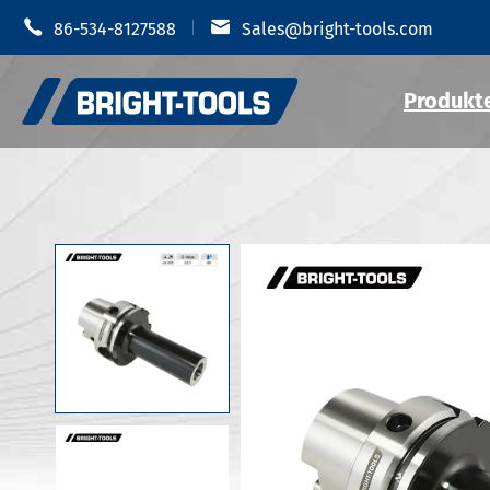


86-534-8127588
Sales@bright-tools.com
Produkt
Schrumpf-
CNC-Werkzeug halter
Hydraulis
Statische und getriebene
MOD Werkz
Werkzeuge
JIS B 6339
Bohr werkzeuge
JIS B 6339
JIS B 6339
Anti-Vibration