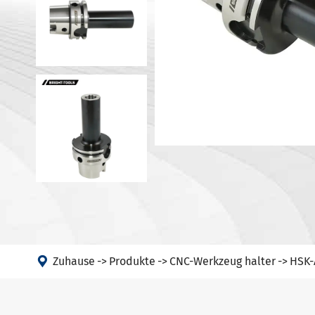
DIN 69871-
Werkzeug halter Zubehör
DIN 69871-
Maschine
ANSI B 5.5
Winkel kopf
HSK-A Werk
12164)
PSC
HSK-E Werk
12164)
HSK-F Werk
12164)
DIN69893 
halter

Zuhause
Produkte
CNC-Werkzeug halter
HSK-
DIN2080-N
GOST 2582