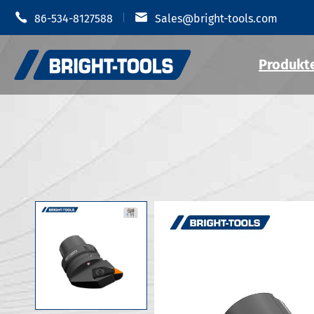


86-534-8127588
Sales@bright-tools.com
Produkt
Schrumpf-
CNC-Werkzeug halter
Hydraulis
Statische und getriebene
MOD Werkz
Werkzeuge
JIS B 6339
Bohr werkzeuge
JIS B 6339
JIS B 6339
Anti-Vibration