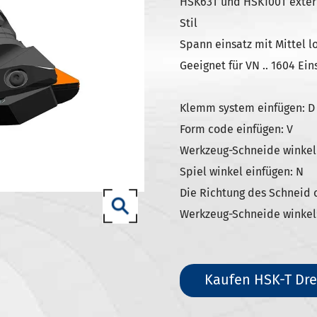
SK Werkzeug halter
HSK63T und HSK100T extern
Stil
ISO Werkzeug halter
Spann einsatz mit Mittel l
0 SCAT/CAT-Werkzeug halter
Geeignet für VN .. 1604 Ein
zeug halter DIN 69893 (ISO
Klemm system einfügen: D
zeug halter DIN 69893 (ISO
Form code einfügen: V
Werkzeug-Schneide winkel
Spiel winkel einfügen: N
zeug halter DIN 69893 (ISO
Die Richtung des Schneid 
Werkzeug-Schneide winkel:
(ISO12164-1)-HSK-T Werkzeug
Kaufen HSK-T Dre
T Werkzeug halter
7-93 Werkzeug halter