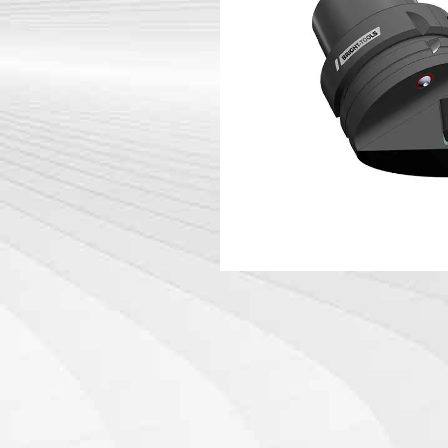
DIN 69871-
Werkzeug halter Zubehör
DIN 69871-
Maschine
ANSI B 5.5
Winkel kopf
HSK-A Werk
12164)
PSC
HSK-E Werk
12164)
HSK-F Werk
12164)
DIN69893 
halter
DIN2080-N
GOST 2582