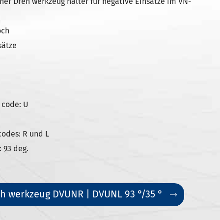
er Dreh werkzeug halter für negative Einsätze im VN-
och
sätze
 code: U
codes: R und L
 93 deg.
h werkzeug DVUNR | DVUNL 93 °/35 °
