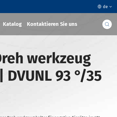
de

Katalog
Kontaktieren Sie uns

Dreh werkzeug
| DVUNL 93 °/35