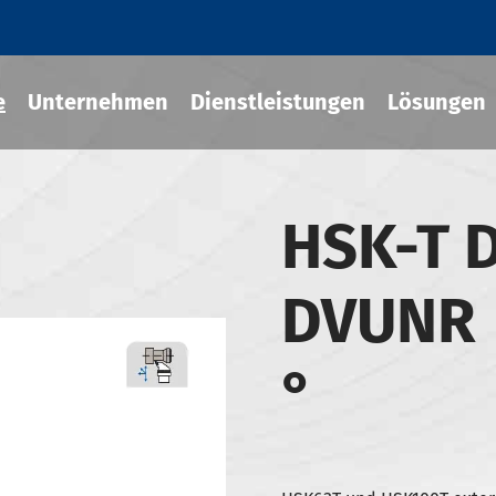
e
Unternehmen
Dienstleistungen
Lösungen
HSK-T 
Fit-Werkzeug halter
DVUNR 
cher Chuck
eug halter
°
-BT Werkzeug halter
-BBT Werkzeug halter
-NBT Werkzeug halter