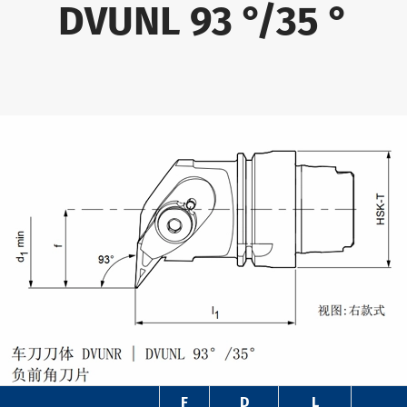
DVUNL 93 °/35 °
F
D
L