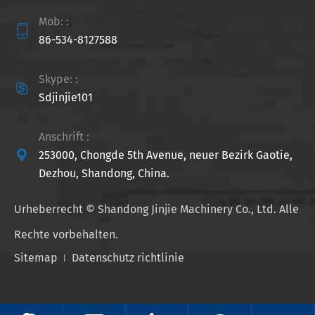
Mob: :

86-534-8127588
Skype: :

Sdjinjie101
Anschrift :

253000, Chongde 5th Avenue, neuer Bezirk Gaotie,
Dezhou, Shandong, China.
Urheberrecht ©
Shandong Jinjie Machinery Co., Ltd.
Alle
Rechte vorbehalten.
Sitemap
Datenschutz richtlinie