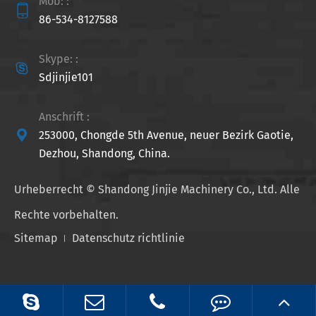
Mob: :

86-534-8127588
Skype: :

Sdjinjie101
Anschrift :

253000, Chongde 5th Avenue, neuer Bezirk Gaotie,
Dezhou, Shandong, China.
Urheberrecht ©
Shandong Jinjie Machinery Co., Ltd.
Alle
Rechte vorbehalten.
Sitemap
Datenschutz richtlinie