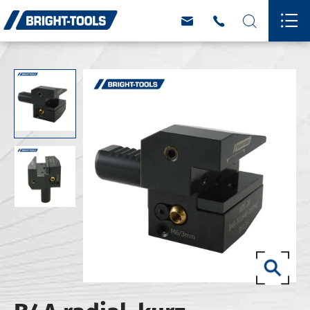



