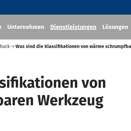
e
Unternehmen
Dienstleistungen
Lösungen
Chuck
Was sind die Klassifikationen von wärme schrumpfb
Fit-Werkzeug halter
sifikationen von
cher Chuck
eug halter
baren Werkzeug
-BT Werkzeug halter
-BBT Werkzeug halter
-NBT Werkzeug halter