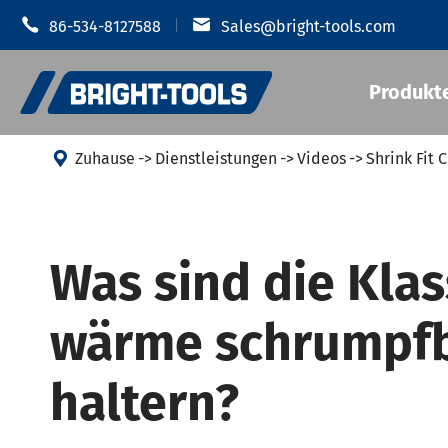


86-534-8127588
Sales@bright-tools.com
Produkt

Zuhause
Dienstleistungen
Videos
Shrink Fit 
Schrumpf-
CNC-Werkzeug halter
Was sind die Klas
Hydraulis
Statische und getriebene
MOD Werkz
wärme schrumpf
Werkzeuge
JIS B 6339
Bohr werkzeuge
JIS B 6339
haltern?
JIS B 6339
Anti-Vibration