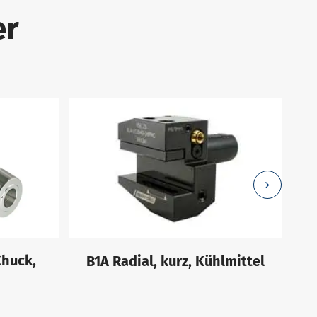
er
Chuck,
B1A Radial, kurz, Kühlmittel
HS