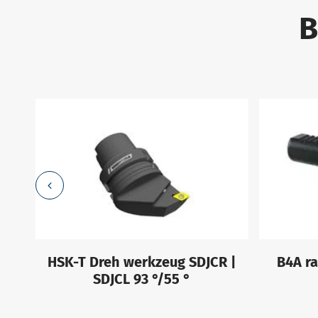
B
R |
HSK-T Dreh werkzeug SDJCR |
B4A ra
SDJCL 93 °/55 °