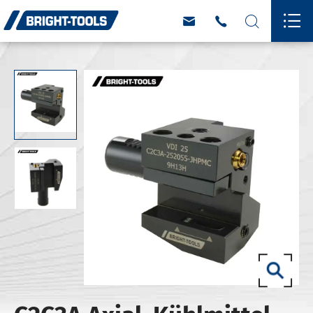



