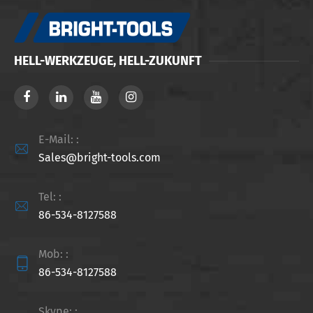
HELL-WERKZEUGE, HELL-ZUKUNFT
E-Mail: :

Sales@bright-tools.com
Tel: :

86-534-8127588
Mob: :

86-534-8127588
Skype: :