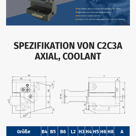
SPEZIFIKATION VON C2C3A
AXIAL, COOLANT
Größe
B4
B5
B6
L2
H3
H4
H5
H6
H8
Α