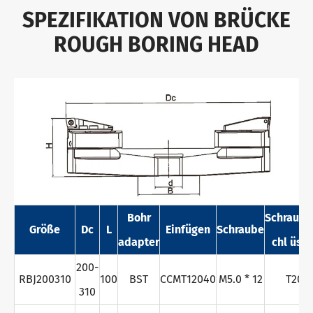
SPEZIFIKATION VON BRÜCKE
ROUGH BORING HEAD
Bohr
Schraube
Größe
Dc
L
Einfügen
Schraube
adapter
chl üsse
200-
RBJ200310
100
BST
CCMT12040
M5.0 * 12
T20
310