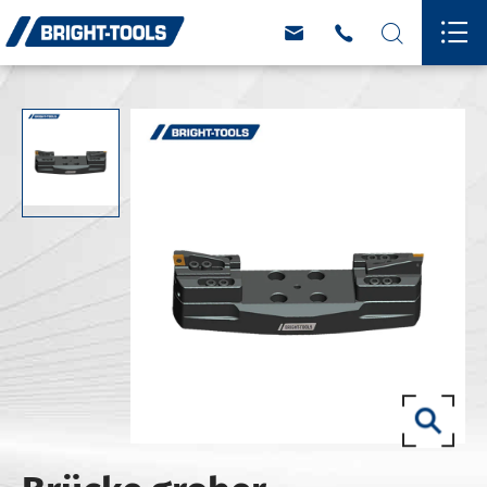



