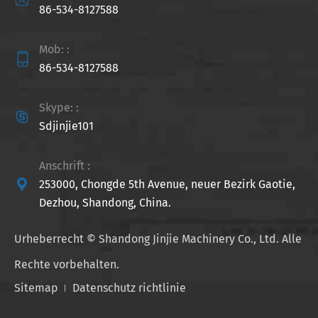

86-534-8127588
Mob: :

86-534-8127588
Skype: :

Sdjinjie101
Anschrift :

253000, Chongde 5th Avenue, neuer Bezirk Gaotie,
Dezhou, Shandong, China.
Urheberrecht ©
Shandong Jinjie Machinery Co., Ltd.
Alle
Rechte vorbehalten.
Sitemap
Datenschutz richtlinie