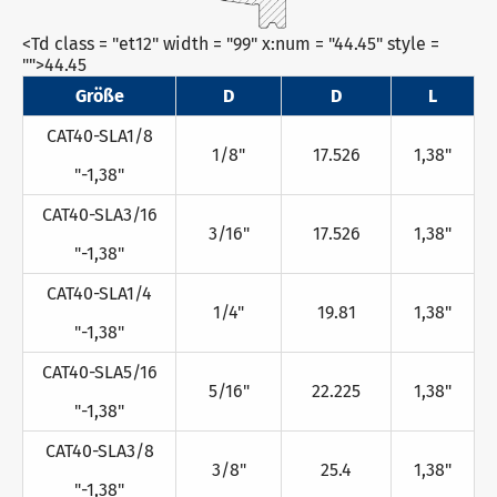
<Td class = "et12" width = "99" x:num = "44.45" style =
"">44.45
Größe
D
D
L
CAT40-SLA1/8
1/8"
17.526
1,38"
"-1,38"
CAT40-SLA3/16
3/16"
17.526
1,38"
"-1,38"
CAT40-SLA1/4
1/4"
19.81
1,38"
"-1,38"
CAT40-SLA5/16
5/16"
22.225
1,38"
"-1,38"
CAT40-SLA3/8
3/8"
25.4
1,38"
"-1,38"