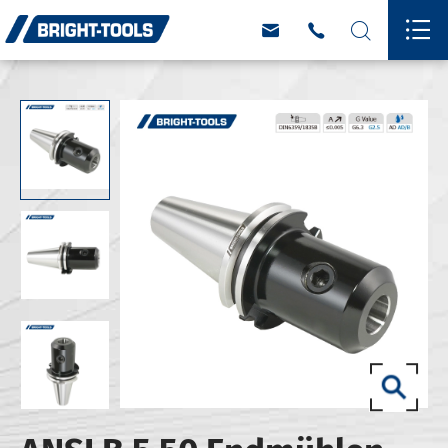



