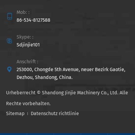
Mob: :

86-534-8127588
Skype: :

Sdjinjie101
Anschrift :

253000, Chongde 5th Avenue, neuer Bezirk Gaotie,
Dezhou, Shandong, China.
Urheberrecht ©
Shandong Jinjie Machinery Co., Ltd.
Alle
Rechte vorbehalten.
Sitemap
Datenschutz richtlinie