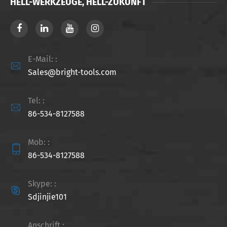
HELL-WERKZEUGE, HELL-ZUKUNFT
E-Mail: :

Sales@bright-tools.com
Tel: :

86-534-8127588
Mob: :

86-534-8127588
Skype: :

Sdjinjie101
Anschrift :