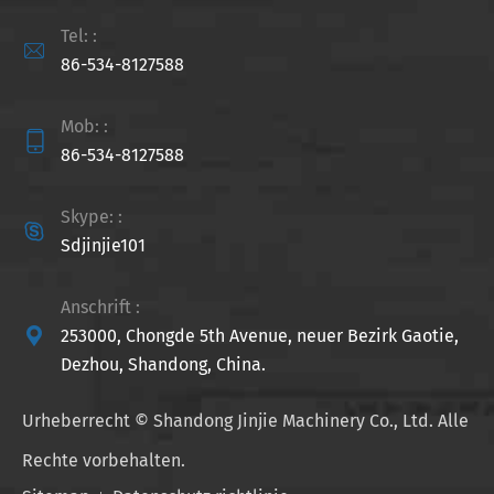
Tel: :

86-534-8127588
Mob: :

86-534-8127588
Skype: :

Sdjinjie101
Anschrift :

253000, Chongde 5th Avenue, neuer Bezirk Gaotie,
Dezhou, Shandong, China.
Urheberrecht ©
Shandong Jinjie Machinery Co., Ltd.
Alle
Rechte vorbehalten.