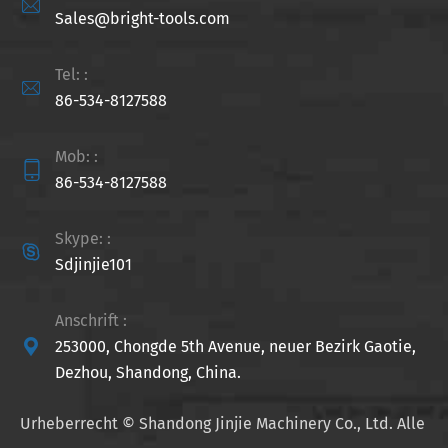

Sales@bright-tools.com
Tel: :

86-534-8127588
Mob: :

86-534-8127588
Skype: :

Sdjinjie101
Anschrift :

253000, Chongde 5th Avenue, neuer Bezirk Gaotie,
Dezhou, Shandong, China.
Urheberrecht ©
Shandong Jinjie Machinery Co., Ltd.
Alle