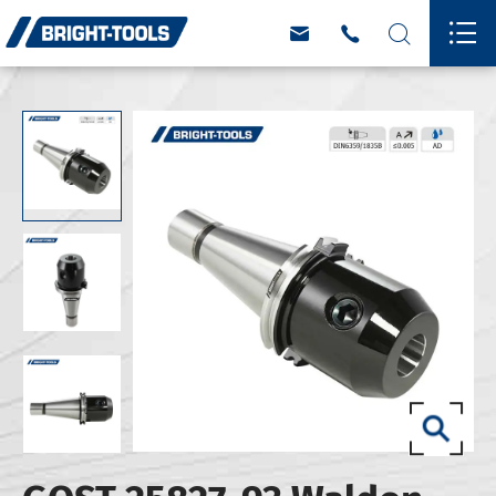



