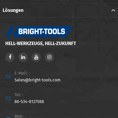
Lösungen
HELL-WERKZEUGE, HELL-ZUKUNFT
E-Mail: :

Sales@bright-tools.com
Tel: :

86-534-8127588
Mob: :